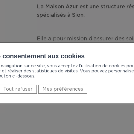
La Maison Azur est une structure rési
spécialisés à Sion.
Elle a pour mission d’assurer des 
patients souffrant de maladie chroni
tout en recréant l’ambiance du domic
e consentement aux cookies
convictions et la dignité de chacun.
navigation sur ce site, vous acceptez l'utilisation de cookies po
 et réaliser des statistiques de visites. Vous pouvez personnaliser 
outon ci-dessous.
Tout refuser
Mes préférences