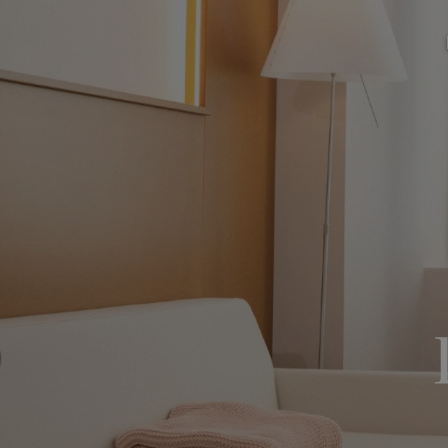
A pro
La Ma
Galeri
Deven
Média
Rappo
Emplo