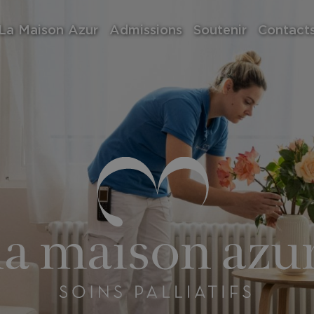
La Maison Azur
Admissions
Soutenir
Contact
pos de nous
Demandes d’admission
Association des Amis de la
La Maison Azur
ison
Séjours de répit
Maison Azur
Fondation La Maiso
e
Vos dons
ir bénévole
s
rts de gestion
i