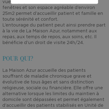
vue dégagée sur le jardin par de grandes
fenêtres et son espace agréable d’environ
25m2 permet d’accueillir patient et famille en
toute sérénité et confort.
L’entourage du patient peut ainsi prendre part
à la vie de La Maison Azur, notamment aux
repas, aux temps de repos, aux soins, etc. Il
bénéficie d’un droit de visite 24h/24.
POUR QUI?
La Maison Azur accueille des patients
souffrant de maladie chronique grave et
évolutive de tous âges et sans distinction
religieuse, sociale ou financière. Elle offre une
alternative lorsque les limites du maintien à
domicile sont dépassées et permet également
d’accueillir des patients stabilisés en Unité de