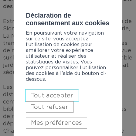
des Sœurs Hospitalières de Sion.
Déclaration de
Extrêmement bien située au nord de la ville de
consentement aux cookies
Sion, dans le quartier résidentiel de la Sitterie,
En poursuivant votre navigation
La Maison Azur dispose d’une situation
sur ce site, vous acceptez
tranquille et préservée, à quelques centaines
l'utilisation de cookies pour
améliorer votre expérience
de mètres du centre-ville. Une magnifique vue
utilisateur et réaliser des
sur le coteau valaisan ainsi qu’un très agréable
statistiques de visites. Vous
jardin permettent à tous de profiter du climat
pouvez personnaliser l'utilisation
sédunois.
des cookies à l'aide du bouton ci-
dessous.
Les dix chambres de La Maison Azur sont
distribuées sur deux étages. Les lieux
Tout accepter
centraux, salle à manger, réception, salons,
Tout refuser
bibliothèque, espace de recueillement, salles
de réunion et chambre pour les familles, se
Mes préférences
déploient dans les étages communs.
Chaque chambre individuelle dispose d’une