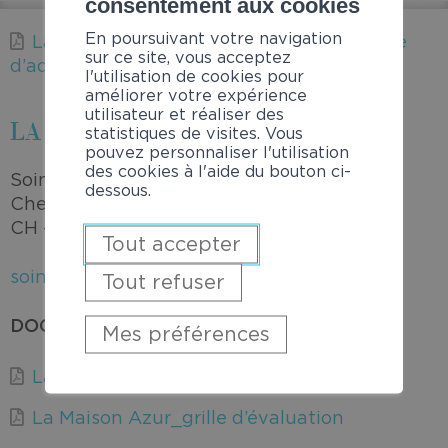
consentement aux cookies
En poursuivant votre navigation
La Maison Azur – Formulaire de demande
sur ce site, vous acceptez
d’admission
l'utilisation de cookies pour
améliorer votre expérience
utilisateur et réaliser des
LA MAISON AZUR
statistiques de visites. Vous
pouvez personnaliser l'utilisation
des cookies à l'aide du bouton ci-
Soins Palliatifs
dessous.
Chemin de Pellier 4A
CH – 1950 Sion
Tout accepter
soins.lamaison-azur@hin.ch
Tout refuser
DOCUMENTS PRATIQUES
Mes préférences
La Maison Azur_critères d’admission
La Maison Azur_grille d’évaluation