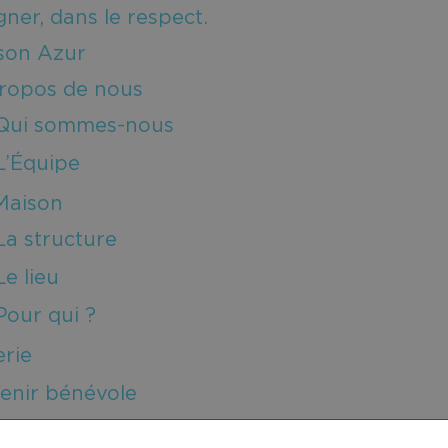
er, dans le respect.
son Azur
ropos de nous
Qui sommes-nous
L’Équipe
Maison
La structure
Le lieu
Pour qui ?
erie
enir bénévole
ias