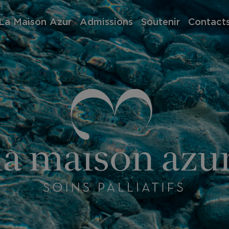
La Maison Azur
Admissions
Soutenir
Contact
pos de nous
Demandes d’admission
Association des Amis de la
La Maison Azur
ison
Séjours de répit
Maison Azur
Fondation La Maiso
e
Vos dons
ir bénévole
s
rts de gestion
i