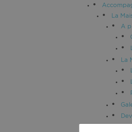
Accompagn
La Mai
A p
La 
Gal
Dev
Méd