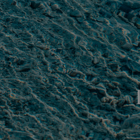
A pro
La Ma
Galeri
Deven
Média
Rappo
Emplo