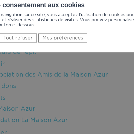
e consentement aux cookies
ports de gestion
navigation sur ce site, vous acceptez l'utilisation de cookies po
loi
 et réaliser des statistiques de visites. Vous pouvez personnaliser 
outon ci-dessous.
ions
Tout refuser
Mes préférences
andes d’admission
ours de répit
ir
ociation des Amis de la Maison Azur
 dons
ts
Maison Azur
dation La Maison Azur
ter