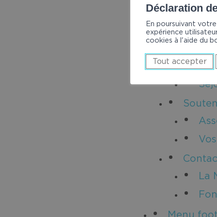
Déclaration d
Rap
En poursuivant votre 
Emp
expérience utilisateur
cookies à l'aide du b
Admiss
Tout accepter
Dem
Séj
Souten
Ass
Vos
Contac
La 
Fon
Menu foo